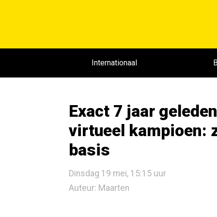
Internationaal
B
Exact 7 jaar gelede
virtueel kampioen: z
basis
Dinsdag 19 mei, 15:15 uur
Auteur: Maarten