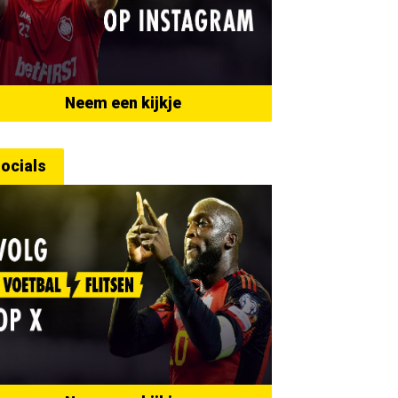
Neem een kijkje
ocials