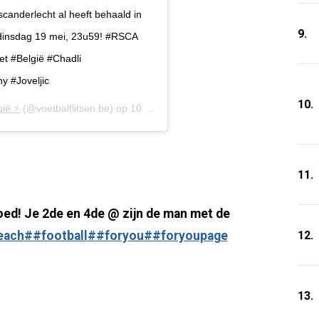
canderlecht al heeft behaald in
9.
t dinsdag 19 mei, 23u59! #RSCA
et #België #Chadli
 #Joveljic
10.
ië ⚡️
(@voetbalflitsen.be) op
10 Mei 2020 om 3:47 (PDT)
11.
goed! Je 2de en 4de @ zijn de man met de
12.
each
##football
##foryou
##foryoupage
13.