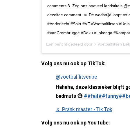
comments 3. Zeg ons hoeveel landstitels @rs
dezelfde comment. 📅 De wedstrijd loopt to
#Anderlecht #Shirt #VF #Voetbalflitsen #Unib
#VanCrombrugge #Doku #Lokonga #Kompany
Een bericht gedeeld door
⚡️ Voetbalflitsen Belg
Volg ons nu ook op TikTok:
@voetbalflitsenbe
Hahaha, deze klassieker blijft 
badmuts 😅
##fail
##funny
##b
♬ Prank master - Tik Tok
Volg ons nu ook op YouTube: