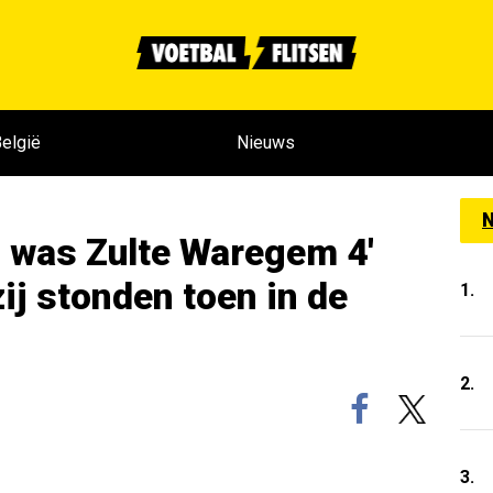
elgië
Nieuws
N
n was Zulte Waregem 4'
ij stonden toen in de
1.
2.
3.