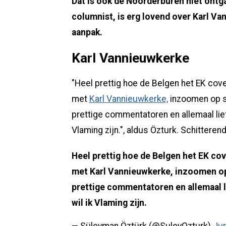
Dat is ook de Noorderburen niet ont
columnist, is erg lovend over Karl V
aanpak.
Karl Vannieuwkerke
"Heel prettig hoe de Belgen het EK cov
met
Karl Vannieuwkerke,
inzoomen op sp
prettige commentatoren en allemaal lief
Vlaming zijn.", aldus Özturk. Schittere
Heel prettig hoe de Belgen het EK co
met Karl Vannieuwkerke, inzoomen op 
prettige commentatoren en allemaal l
wil ik Vlaming zijn.