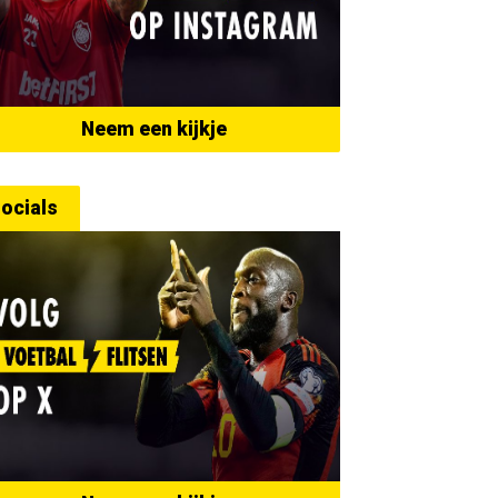
Neem een kijkje
ocials