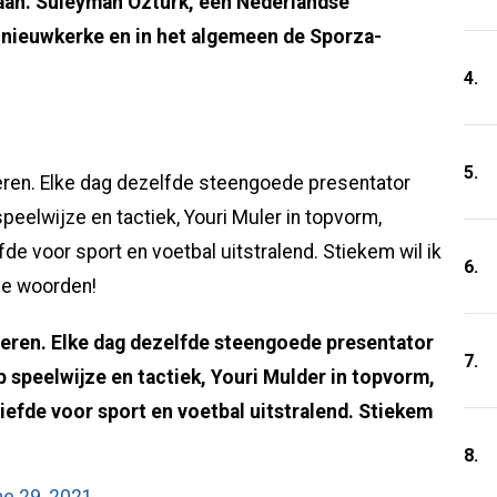
gaan. Süleyman Özturk, een Nederlandse
annieuwkerke en in het algemeen de Sporza-
4.
5.
eren. Elke dag dezelfde steengoede presentator
eelwijze en tactiek, Youri Muler in topvorm,
de voor sport en voetbal uitstralend. Stiekem wil ik
6.
nde woorden!
veren. Elke dag dezelfde steengoede presentator
7.
speelwijze en tactiek, Youri Mulder in topvorm,
iefde voor sport en voetbal uitstralend. Stiekem
8.