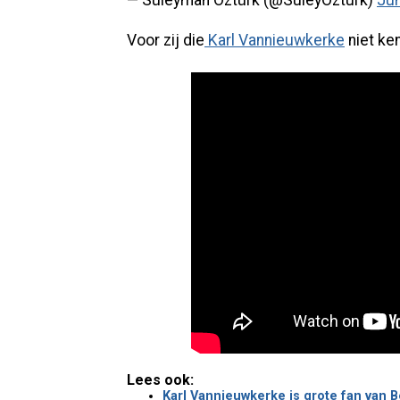
— Süleyman Öztürk (@SuleyOzturk)
Jun
Voor zij die
Karl Vannieuwkerke
niet ke
Lees ook:
Karl Vannieuwkerke is grote fan van B