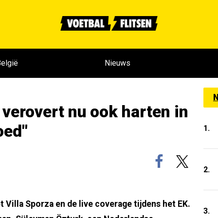
elgië
Nieuws
N
verovert nu ook harten in
oed"
1.
2.
 Villa Sporza en de live coverage tijdens het EK.
3.