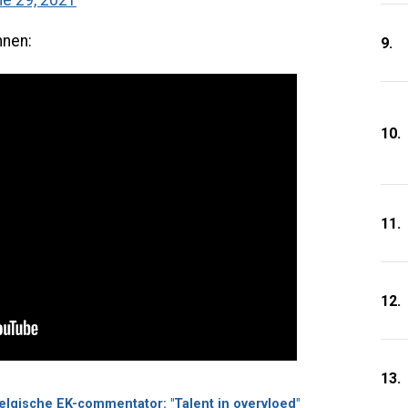
e 29, 2021
nnen:
9.
10.
11.
12.
13.
elgische EK-commentator: "Talent in overvloed"