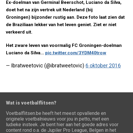
Ex-doelman van Germinal Beerschot, Luciano da Silva,
doet het na zijn vertrek uit Nederland (bij
Groningen) bijzonder rustig aan. Deze foto laat zien dat
de Braziliaan lekker van het leven geniet. Ziet er niet
verkeerd uit.
Het zware leven van voormalig FC Groningen-doelman
Luciano da Silva...
pic.twitter.com/3YDM40trow
— Ibratweetovic (@ibratweetovic)
6 oktober 2016
Wat is voetbalflitsen?
Voetbalflitsen.be heeft het meest opvallende en
originele voetbalnieuws voor jou in petto, met een
ludieke insteek. Je bent hier aan het goede adres voor
content rond o.a. de Jupiler Pro League, Belgen in het