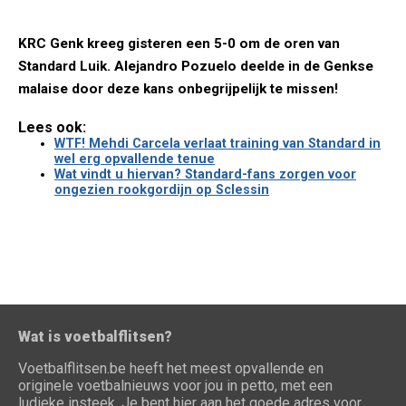
KRC Genk kreeg gisteren een 5-0 om de oren van
Standard Luik. Alejandro Pozuelo deelde in de Genkse
malaise door deze kans onbegrijpelijk te missen!
Lees ook:
WTF! Mehdi Carcela verlaat training van Standard in
wel erg opvallende tenue
Wat vindt u hiervan? Standard-fans zorgen voor
ongezien rookgordijn op Sclessin
Wat is voetbalflitsen?
Voetbalflitsen.be heeft het meest opvallende en
originele voetbalnieuws voor jou in petto, met een
ludieke insteek. Je bent hier aan het goede adres voor