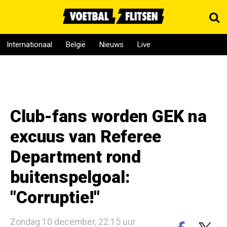
Internationaal
België
Nieuws
Live
Club-fans worden GEK na
excuus van Referee
Department rond
buitenspelgoal:
"Corruptie!"
Zondag 10 december, 22:15 uur