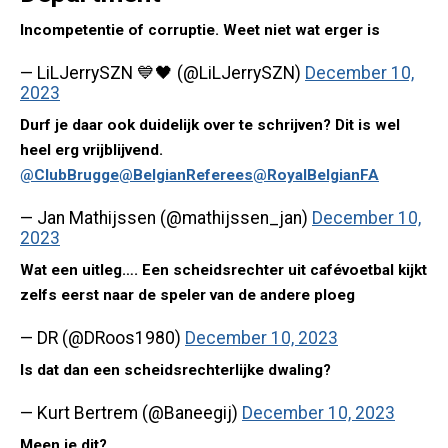
Incompetentie of corruptie. Weet niet wat erger is
— LiLJerrySZN 💙🖤 (@LiLJerrySZN)
December 10,
2023
Durf je daar ook duidelijk over te schrijven? Dit is wel
heel erg vrijblijvend.
@ClubBrugge
@BelgianReferees
@RoyalBelgianFA
— Jan Mathijssen (@mathijssen_jan)
December 10,
2023
Wat een uitleg…. Een scheidsrechter uit cafévoetbal kijkt
zelfs eerst naar de speler van de andere ploeg
— DR (@DRoos1980)
December 10, 2023
Is dat dan een scheidsrechterlijke dwaling?
— Kurt Bertrem (@Baneegij)
December 10, 2023
Meen je dit?