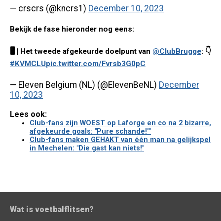
— crscrs (@kncrs1)
December 10, 2023
Bekijk de fase hieronder nog eens:
🖥️ | Het tweede afgekeurde doelpunt van
@ClubBrugge
: 👇
#KVMCLU
pic.twitter.com/Fvrsb3G0pC
— Eleven Belgium (NL) (@ElevenBeNL)
December
10, 2023
Lees ook:
Club-fans zijn WOEST op Laforge en co na 2 bizarre,
afgekeurde goals: "Pure schande!'"
Club-fans maken GEHAKT van één man na gelijkspel
in Mechelen: "Die gast kan niets!"
Wat is voetbalflitsen?