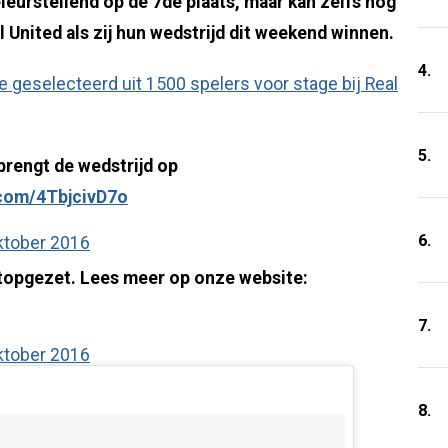
eurstellend op de 7de plaats, maar kan zelfs nog
nited als zij hun wedstrijd dit weekend winnen.
4.
e geselecteerd uit 1500 spelers voor stage bij Real
5.
 brengt de wedstrijd op
.com/4TbjcivD7o
6.
ktober 2016
topgezet. Lees meer op onze website:
7.
ktober 2016
8.