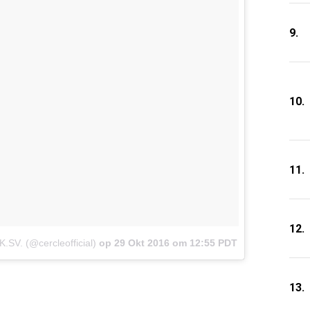
9.
10.
11.
12.
K.SV. (@cercleofficial)
op
29 Okt 2016 om 12:55 PDT
13.