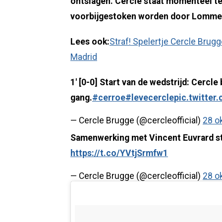
ontslagen. Cercle staat momenteel tel
voorbijgestoken worden door Lommel U
Lees ook:
Straf! Spelertje Cercle Brugg
Madrid
1' [0-0] Start van de wedstrijd: Cercle
gang.
#cerroe
#levecercle
pic.twitter
— Cercle Brugge (@cercleofficial)
28 o
Samenwerking met Vincent Euvrard s
https://t.co/YVtjSrmfw1
— Cercle Brugge (@cercleofficial)
28 o