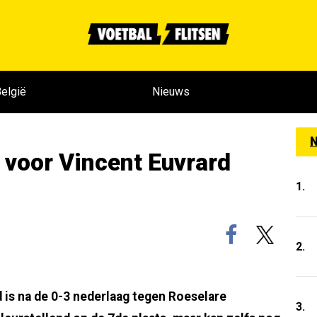
elgië
Nieuws
N
 voor Vincent Euvrard
1.
2.
 is na de 0-3 nederlaag tegen Roeselare
3.