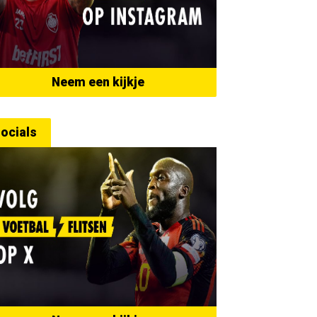
Neem een kijkje
ocials