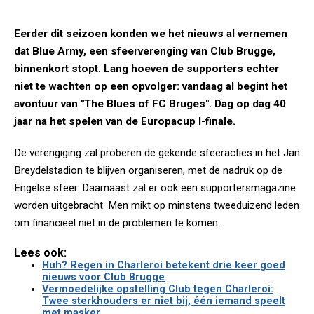
Eerder dit seizoen konden we het nieuws al vernemen
dat Blue Army, een sfeerverenging van Club Brugge,
binnenkort stopt. Lang hoeven de supporters echter
niet te wachten op een opvolger: vandaag al begint het
avontuur van "The Blues of FC Bruges". Dag op dag 40
jaar na het spelen van de Europacup I-finale.
De verengiging zal proberen de gekende sfeeracties in het Jan
Breydelstadion te blijven organiseren, met de nadruk op de
Engelse sfeer. Daarnaast zal er ook een supportersmagazine
worden uitgebracht. Men mikt op minstens tweeduizend leden
om financieel niet in de problemen te komen.
Lees ook:
Huh? Regen in Charleroi betekent drie keer goed
nieuws voor Club Brugge
Vermoedelijke opstelling Club tegen Charleroi:
Twee sterkhouders er niet bij, één iemand speelt
met masker