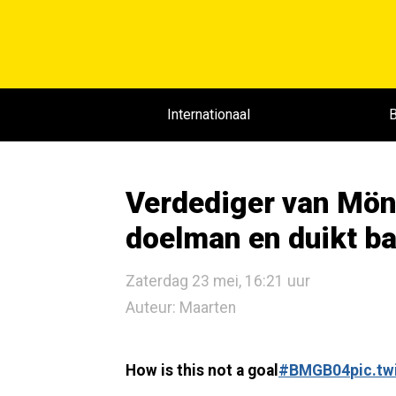
Internationaal
B
Verdediger van Mön
doelman en duikt bal
Zaterdag 23 mei, 16:21 uur
Auteur: Maarten
How is this not a goal
#BMGB04
pic.t