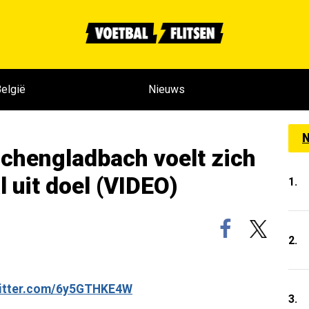
elgië
Nieuws
N
chengladbach voelt zich
 uit doel (VIDEO)
1.
2.
witter.com/6y5GTHKE4W
3.