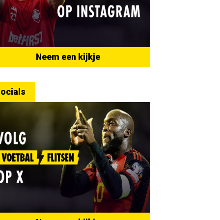
Neem een kijkje
ocials