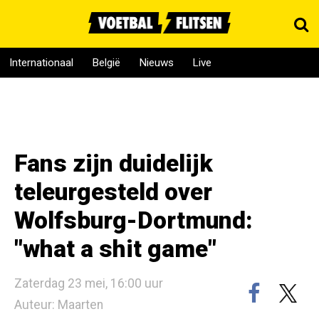
Internationaal
België
Nieuws
Live
Fans zijn duidelijk
teleurgesteld over
Wolfsburg-Dortmund:
"what a shit game"
Zaterdag 23 mei, 16:00 uur
Auteur: Maarten