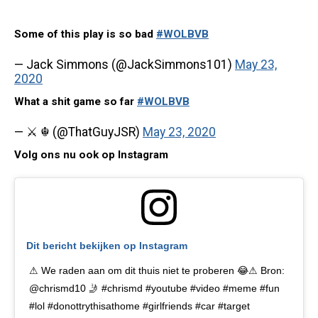
Some of this play is so bad
#WOLBVB
— Jack Simmons (@JackSimmons101)
May 23,
2020
What a shit game so far
#WOLBVB
— ⚔️ ☬ (@ThatGuyJSR)
May 23, 2020
Volg ons nu ook op Instagram
Dit bericht bekijken op Instagram
⚠ We raden aan om dit thuis niet te proberen 😂⚠ Bron:
@chrismd10 🤳 #chrismd #youtube #video #meme #fun
#lol #donottrythisathome #girlfriends #car #target