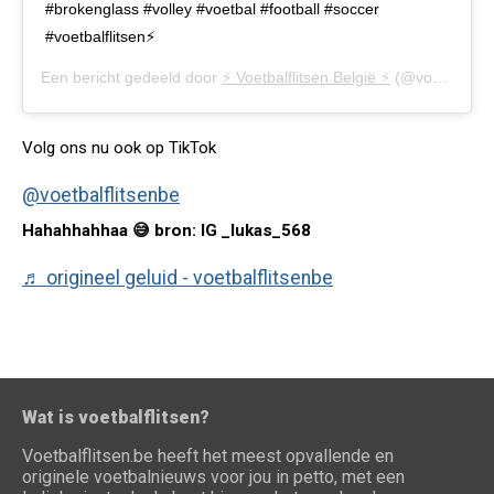
#brokenglass #volley #voetbal #football #soccer
#voetbalflitsen⚡
Een bericht gedeeld door
⚡️ Voetbalflitsen België ⚡️
(@voetbalflitsen.be) op
Volg ons nu ook op TikTok
@voetbalflitsenbe
Hahahhahhaa 😅 bron: IG _lukas_568
♬ origineel geluid - voetbalflitsenbe
Wat is voetbalflitsen?
Voetbalflitsen.be heeft het meest opvallende en
originele voetbalnieuws voor jou in petto, met een