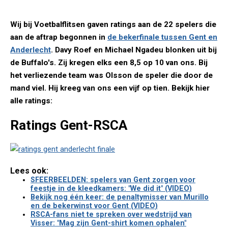
Wij bij Voetbalflitsen gaven ratings aan de 22 spelers die
aan de aftrap begonnen in
de bekerfinale tussen Gent en
Anderlecht
. Davy Roef en Michael Ngadeu blonken uit bij
de Buffalo's. Zij kregen elks een 8,5 op 10 van ons. Bij
het verliezende team was Olsson de speler die door de
mand viel. Hij kreeg van ons een vijf op tien. Bekijk hier
alle ratings:
Ratings Gent-RSCA
Lees ook:
SFEERBEELDEN: spelers van Gent zorgen voor
feestje in de kleedkamers: "We did it" (VIDEO)
Bekijk nog één keer: de penaltymisser van Murillo
en de bekerwinst voor Gent (VIDEO)
RSCA-fans niet te spreken over wedstrijd van
Visser: "Mag zijn Gent-shirt komen ophalen"