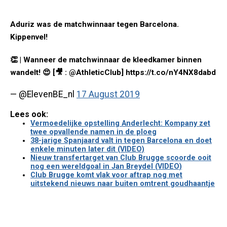
Aduriz was de matchwinnaar tegen Barcelona.
Kippenvel!
👏 | Wanneer de matchwinnaar de kleedkamer binnen
wandelt! 😍 [🎥 : @AthleticClub] https://t.co/nY4NX8dabd
— @ElevenBE_nl
17 August 2019
Lees ook:
Vermoedelijke opstelling Anderlecht: Kompany zet
twee opvallende namen in de ploeg
38-jarige Spanjaard valt in tegen Barcelona en doet
enkele minuten later dit (VIDEO)
Nieuw transfertarget van Club Brugge scoorde ooit
nog een wereldgoal in Jan Breydel (VIDEO)
Club Brugge komt vlak voor aftrap nog met
uitstekend nieuws naar buiten omtrent goudhaantje