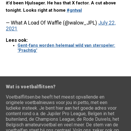
it’d been Hjulsager. He has that X factor. A cut above
tonight. Looks right at home
#gntval
— What A Load Of Waffle (@walow_JPL)
July 22,
2021
Lees ook:
Gent-fans worden helemaal wild van sterspeler:
"Prachtig"
Wat is voetbalflitsen?
Voetbalflitsen.be heeft het meest opvallende en
originele voetbalnieuws voor jou in petto, met een
ludieke insteek. Je bent hier aan het goede adres voor
content rond o.a. de Jupiler Pro League, Belgen in het
buitenland, de Champions League, de Rode Duivels, het
Belgisch amateurvoetbal en veel meer. De stem van de
voetbalfan staat bij ons centraal. Volg ons zeker ook op