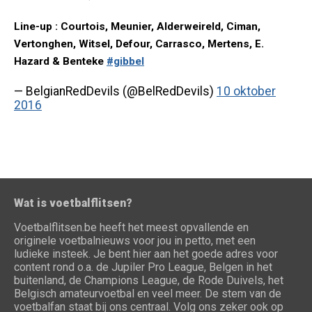
Line-up : Courtois, Meunier, Alderweireld, Ciman,
Vertonghen, Witsel, Defour, Carrasco, Mertens, E.
Hazard & Benteke
#gibbel
— BelgianRedDevils (@BelRedDevils)
10 oktober
2016
Wat is voetbalflitsen?
Voetbalflitsen.be heeft het meest opvallende en
originele voetbalnieuws voor jou in petto, met een
ludieke insteek. Je bent hier aan het goede adres voor
content rond o.a. de Jupiler Pro League, Belgen in het
buitenland, de Champions League, de Rode Duivels, het
Belgisch amateurvoetbal en veel meer. De stem van de
voetbalfan staat bij ons centraal. Volg ons zeker ook op