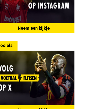
Neem een kijkje
ocials