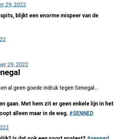
r 29, 2022
spits, blijkt een enorme mispeer van de
022
er 29, 2022
enegal
n al geen goede indruk tegen Senegal...
 gaan. Met hem zit er geen enkele lijn in het
 Loopt alleen maar in de weg.
#SENNED
2022
ijk? Is dat ook een soort protest?
#senned