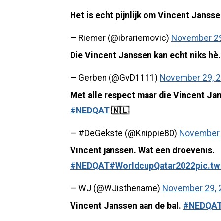
Het is echt pijnlijk om Vincent Janss
— Riemer (@ibrariemovic)
November 29
Die Vincent Janssen kan echt niks hè
— Gerben (@GvD1111)
November 29, 
Met alle respect maar die Vincent Jan
#NEDQAT
🇳🇱
— #DeGekste (@Knippie80)
November 
Vincent janssen. Wat een droevenis.
#NEDQAT
#WorldcupQatar2022
pic.t
— WJ (@WJisthename)
November 29, 
Vincent Janssen aan de bal.
#NEDQA