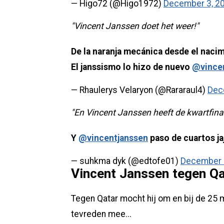
— Higo72 (@Higo1972)
December 3, 2
"Vincent Janssen doet het weer!"
De la naranja mecánica desde el nacim
El janssismo lo hizo de nuevo
@vince
— Rhaulerys Velaryon (@Rararaul4)
Dec
"En Vincent Janssen heeft de kwartfina
Y
@vincentjanssen
paso de cuartos jaj
— suhkma dyk (@edtofe01)
December 
Vincent Janssen tegen Q
Tegen Qatar mocht hij om en bij de 25 
tevreden mee...