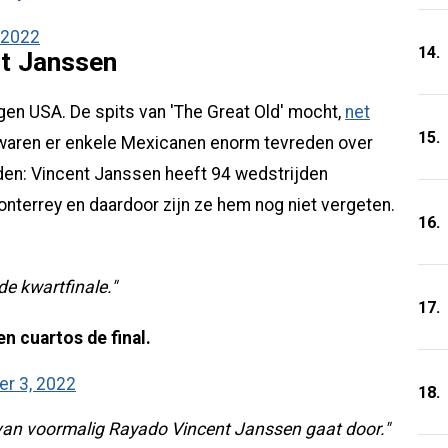
 2022
14.
nt Janssen
en USA. De spits van 'The Great Old' mocht,
net
15.
h waren er enkele Mexicanen enorm tevreden over
eden: Vincent Janssen heeft 94 wedstrijden
terrey en daardoor zijn ze hem nog niet vergeten.
16.
e kwartfinale."
17.
n cuartos de final.
r 3, 2022
18.
 van voormalig Rayado Vincent Janssen gaat door."