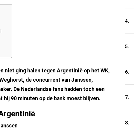
4.
en
5.
n niet ging halen tegen Argentinië op het WK,
6.
 Weghorst, de concurrent van Janssen,
maker. De Nederlandse fans hadden toch een
7.
 hij 90 minuten op de bank moest blijven.
Argentinië
8.
Janssen