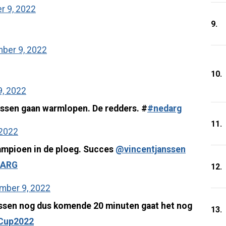
 9, 2022
9.
ber 9, 2022
10.
, 2022
ssen gaan warmlopen. De redders. #
#nedarg
11.
 2022
ampioen in de ploeg. Succes
@vincentjanssen
DARG
12.
mber 9, 2022
ssen nog dus komende 20 minuten gaat het nog
13.
Cup2022