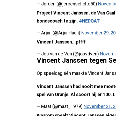
— Jeroen (@jeroenscholte50)
Novembe
Project Vincent Janssen, de Van Gaal 
bondscoach te zijn.
#NEDQAT
— Arjan (@ArjanHaan)
November 29, 2
Vincent Janssen...pffff
— Jos van de Ven (@josvdven)
Novemb
Vincent Janssen tegen S
Op speeldag één maakte Vincent Jansse
Vincent Janssen had nooit mee moeten
spel van Oranje. Al scoort hij er 100.
— Maät (@maat_1979)
November 21, 
Waarom speelt Vincent Janssen eigenl