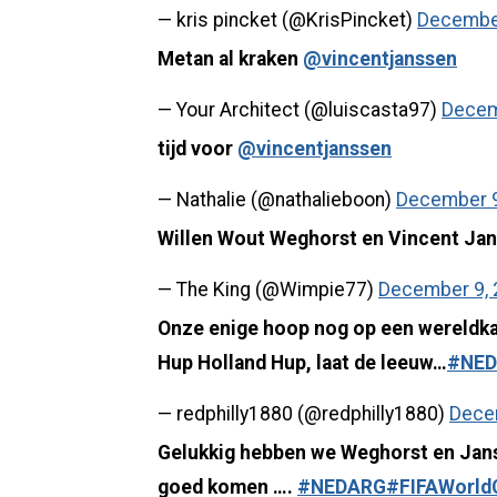
— kris pincket (@KrisPincket)
December
Metan al kraken
@vincentjanssen
— Your Architect (@luiscasta97)
Decem
tijd voor
@vincentjanssen
— Nathalie (@nathalieboon)
December 9
Willen Wout Weghorst en Vincent Jan
— The King (@Wimpie77)
December 9,
Onze enige hoop nog op een wereldk
Hup Holland Hup, laat de leeuw…
#NE
— redphilly1880 (@redphilly1880)
Dece
Gelukkig hebben we Weghorst en Jan
goed komen ….
#NEDARG
#FIFAWorld