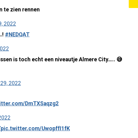
en te zien rennen
, 2022
…!
#NEDQAT
2022
ssen is toch echt een niveautje Almere City….. 😅
29, 2022
witter.com/DmTXSaqzg2
2022
T
pic.twitter.com/UwopffI1fK