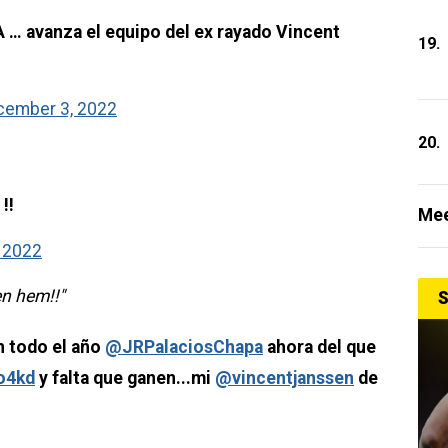
 … avanza el equipo del ex rayado Vincent
19.
cember 3, 2022
20.
!!
Mee
 2022
n hem!!"
S
n todo el año
@JRPalaciosChapa
ahora del que
o4kd
y falta que ganen...mi
@vincentjanssen
de