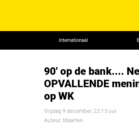
Internationaal
B
90' op de bank.... 
OPVALLENDE mening
op WK
Vrijdag 9 december, 22:15 uur
Auteur: Maarten