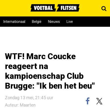
Internationaal
België
Nieuws
Live
WTF! Marc Coucke
reageert na
kampioenschap Club
Brugge: "Ik ben het beu"
Zondag 13 mei, 21:45 uur
Auteur: Maarten