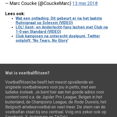
— Marc Coucke (@CouckeMarc)
13 mei 2018
Lees ook:
Wat een ontlading: Dit gebeurt er na het laatste
fluitsignaal op Sclessin (VIDEO)
LOL! Gent- en Anderlecht-fans lachen met Club na
1-0 van Standard (VIDEO)
Club kampioen na onterecht doelpunt, Twitter
ontploft: "No Tears, No Glory"
Wat is voetbalflitsen?
Voetbalflitsen.be heeft het meest opvallende en
originele voetbalnieuws voor jou in petto, met een
ludieke insteek. Je bent hier aan het goede adres voor
content rond o.a. de Jupiler Pro League, Belgen in het
buitenland, de Champions League, de Rode Duivels, het
Belgisch amateurvoetbal en veel meer. De stem van de
voetbalfan staat bij ons centraal. Volg ons zeker ook op
Facebook, X, Instagram en TikTok!