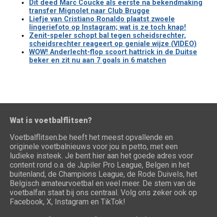
Dit deed Marc Coucke als eerste na bekendmaking
transfer Mignolet naar Club Brugge
Liefje van Cristiano Ronaldo plaatst zwoele
lingeriefoto op Instagram; wat is ze toch knap!
Zenit-speler schopt bal tegen scheidsrechter,
scheidsrechter reageert op geniale wijze (VIDEO)
WOW! Anderlecht-flop scoort hattrick in de Duitse
beker en zit nu aan 7 goals in 6 matchen
Wat is voetbalflitsen?
Voetbalflitsen.be heeft het meest opvallende en
originele voetbalnieuws voor jou in petto, met een
ludieke insteek. Je bent hier aan het goede adres voor
content rond o.a. de Jupiler Pro League, Belgen in het
buitenland, de Champions League, de Rode Duivels, het
Belgisch amateurvoetbal en veel meer. De stem van de
voetbalfan staat bij ons centraal. Volg ons zeker ook op
Facebook, X, Instagram en TikTok!