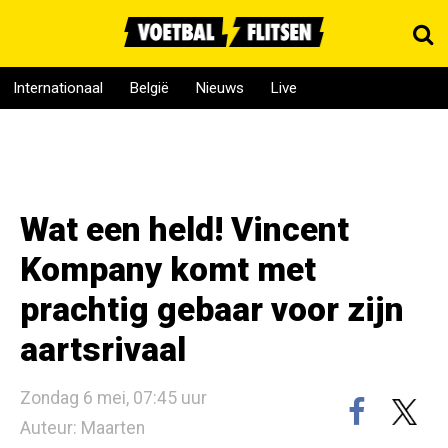
Internationaal
België
Nieuws
Live
Wat een held! Vincent
Kompany komt met
prachtig gebaar voor zijn
aartsrivaal
Zondag 6 mei, 07:45 uur
Auteur: Maarten