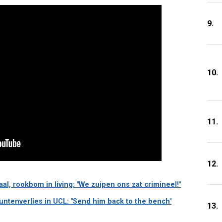
9.
10.
11.
12.
, rookbom in living: "We zuipen ons zat crimineel!"
untenverlies in UCL: "Send him back to the bench"
13.