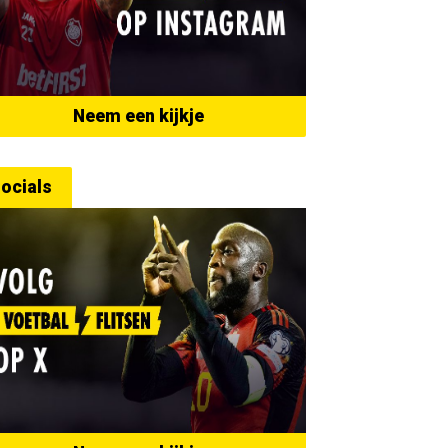
Neem een kijkje
ocials