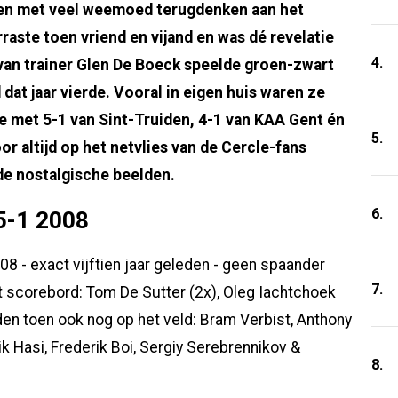
len met veel weemoed terugdenken aan het
aste toen vriend en vijand en was dé revelatie
4.
van trainer Glen De Boeck speelde groen-zwart
dat jaar vierde. Vooral in eigen huis waren ze
e met 5-1 van Sint-Truiden, 4-1 van KAA Gent én
5.
or altijd op het netvlies van de Cercle-fans
de nostalgische beelden.
6.
5-1 2008
08 - exact vijftien jaar geleden - geen spaander
7.
 scorebord: Tom De Sutter (2x), Oleg Iachtchoek
den toen ook nog op het veld: Bram Verbist, Anthony
ik Hasi, Frederik Boi, Sergiy Serebrennikov &
8.