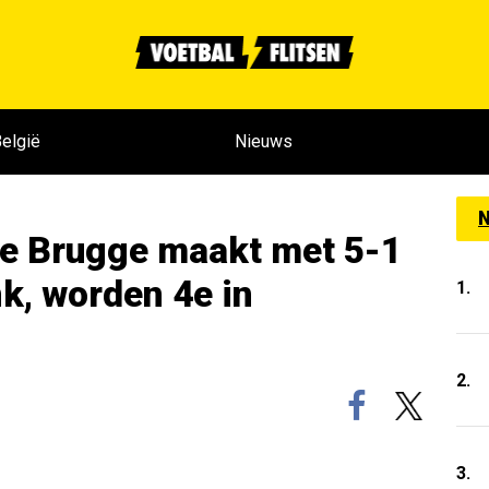
elgië
Nieuws
N
 Brugge maakt met 5-1
k, worden 4e in
1.
2.
3.