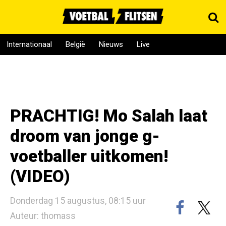
Internationaal
België
Nieuws
Live
PRACHTIG! Mo Salah laat
droom van jonge g-
voetballer uitkomen!
(VIDEO)
Donderdag 15 augustus, 08:15 uur
Auteur: thomass