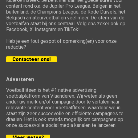
ludieke insteek. Je bent hier aan het goede adres voor
content rond o.a. de Jupiler Pro League, Belgen in het
buitenland, de Champions League, de Rode Duivels, het
Belgisch amateurvoetbal en veel meer. De stem van de
voetbalfan staat bij ons centraal. Volg ons zeker ook op
Facebook, X, Instagram en TikTok!
Heb je een fout gespot of opmerking(en) voor onze
redactie?
Contacteer ons!
Adverteren
Voetbalflitsen is het #1 native advertising
voetbalplatform van Vlaanderen. Wij weten als geen
ander uw merk en/of campagne door te vertalen naar
relevante content voor Voetbalflitsen, waardoor we in
staat zijn zeer succesvolle en efficiënte campagnes te
draaien. Het is ook steeds mogelijk om campagnes op
onze succesvolle social media kanalen te lanceren.
Meer weten?