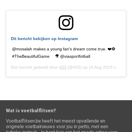
Dit bericht bekijken op Instagram
@mosalah makes a young fan's dream come true. ❤️⚽
#TheBeautifulGame ⠀ 🎥 @viasportfotball
Een bericht gedeeld door
433
(@433) op
14 Aug 2019 om 1:36 (PDT)
Wat is voetbalflitsen?
Voetbalflitsen.be heeft het meest opvallende en
originele voetbalnieuws voor jou in petto, met een