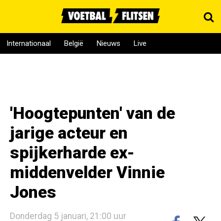
Internationaal
België
Nieuws
Live
'Hoogtepunten' van de
jarige acteur en
spijkerharde ex-
middenvelder Vinnie
Jones
Donderdag 5 januari, 21:00 uur