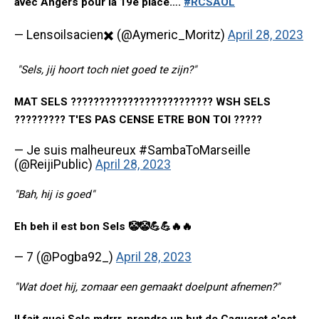
avec Angers pour la 19e place….
#RCSAOL
— Lensoilsacien✖️ (@Aymeric_Moritz)
April 28, 2023
"Sels, jij hoort toch niet goed te zijn?"
MAT SELS ????????????????????????? WSH SELS
????????? T'ES PAS CENSE ETRE BON TOI ?????
— Je suis malheureux #SambaToMarseille
(@ReijiPublic)
April 28, 2023
"Bah, hij is goed"
Eh beh il est bon Sels 🤡🤡💪💪🔥🔥
— 7 (@Pogba92_)
April 28, 2023
"Wat doet hij, zomaar een gemaakt doelpunt afnemen?"