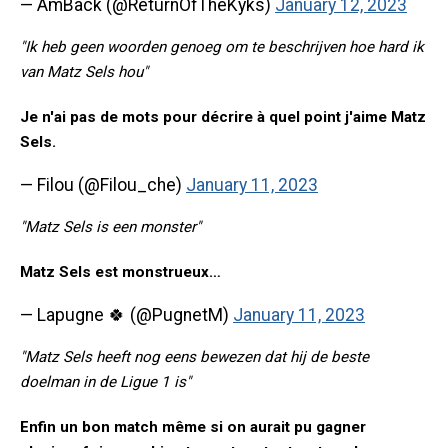
— AmBack (@ReturnOfTheKyks)
January 12, 2023
"Ik heb geen woorden genoeg om te beschrijven hoe hard ik
van Matz Sels hou"
Je n'ai pas de mots pour décrire à quel point j'aime Matz
Sels.
— Filou (@Filou_che)
January 11, 2023
"Matz Sels is een monster"
Matz Sels est monstrueux…
— Lapugne 🍀 (@PugnetM)
January 11, 2023
"Matz Sels heeft nog eens bewezen dat hij de beste
doelman in de Ligue 1 is"
Enfin un bon match même si on aurait pu gagner