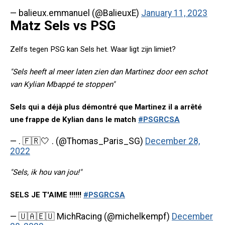
— balieux.emmanuel (@BalieuxE)
January 11, 2023
Matz Sels vs PSG
Zelfs tegen PSG kan Sels het. Waar ligt zijn limiet?
"Sels heeft al meer laten zien dan Martinez door een schot
van Kylian Mbappé te stoppen"
Sels qui a déjà plus démontré que Martinez il a arrêté
une frappe de Kylian dans le match
#PSGRCSA
— . 🇫🇷🤍 . (@Thomas_Paris_SG)
December 28,
2022
"Sels, ik hou van jou!"
SELS JE T'AIME !!!!!!
#PSGRCSA
— 🇺🇦🇪🇺 MichRacing (@michelkempf)
December