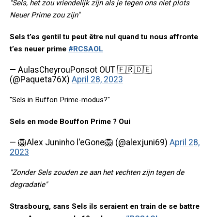
"Sels, het zou vriendelijk zijn als je tegen ons niet plots
Neuer Prime zou zijn"
Sels t’es gentil tu peut être nul quand tu nous affronte
t’es neuer prime
#RCSAOL
— AulasCheyrouPonsot OUT 🇫🇷🇩🇪
(@Paqueta76X)
April 28, 2023
"Sels in Buffon Prime-modus?"
Sels en mode Bouffon Prime ? Oui
— 🦁Alex Juninho l'eGone🦁 (@alexjuni69)
April 28,
2023
"Zonder Sels zouden ze aan het vechten zijn tegen de
degradatie"
Strasbourg, sans Sels ils seraient en train de se battre