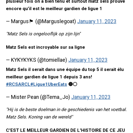
plusieur fois on a bien tenu et surtout matz sels prouve
encore qu’il est le meilleur gardien de ligue 1
— Margus🏴󠁧󠁢󠁥󠁮󠁧󠁿 (@Marguslegoat)
January 11, 2023
"Matz Sels is ongelooflijk op zijn lijn"
Matz Sels est incroyable sur sa ligne
— KYKYKYKS (@tomiellae)
January 11, 2023
Matz Sels il serait dans une équipe du top 5 il serait élu
meilleur gardien de ligue 1 depuis 3 ans!
#RCSARCL
#Ligue1UberEats
🔵⚪️
— Mister Pean (@Tema_Jo)
January 11, 2023
"Hij is de beste doelman in de geschiedenis van het voetbal.
Matz Sels. Koning van de wereld"
C'EST LE MEILLEUR GARDIEN DE L'HISTOIRE DE CE JEU