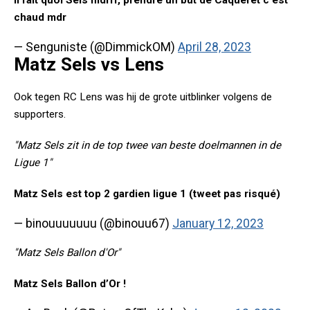
Il fait quoi Sels mdrrr, prendre un but de Caqueret c'est
chaud mdr
— Senguniste (@DimmickOM)
April 28, 2023
Matz Sels vs Lens
Ook tegen RC Lens was hij de grote uitblinker volgens de
supporters.
"Matz Sels zit in de top twee van beste doelmannen in de
Ligue 1"
Matz Sels est top 2 gardien ligue 1 (tweet pas risqué)
— binouuuuuuu (@binouu67)
January 12, 2023
"Matz Sels Ballon d'Or"
Matz Sels Ballon d’Or !