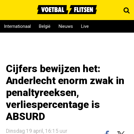
Internationaal
België
Nieuws
Live
Cijfers bewijzen het:
Anderlecht enorm zwak in
penaltyreeksen,
verliespercentage is
ABSURD
Dinsdag 19 april, 16:15 uur