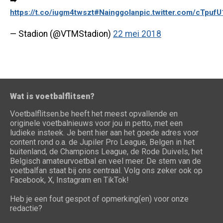
➡️
https://t.co/iugm4twszt
#Nainggolan
pic.twitter.com/cTpuf
— Stadion (@VTMStadion)
22 mei 2018
Wat is voetbalflitsen?
Voetbalflitsen.be heeft het meest opvallende en
originele voetbalnieuws voor jou in petto, met een
ludieke insteek. Je bent hier aan het goede adres voor
content rond o.a. de Jupiler Pro League, Belgen in het
buitenland, de Champions League, de Rode Duivels, het
Belgisch amateurvoetbal en veel meer. De stem van de
voetbalfan staat bij ons centraal. Volg ons zeker ook op
Facebook, X, Instagram en TikTok!
Heb je een fout gespot of opmerking(en) voor onze
redactie?