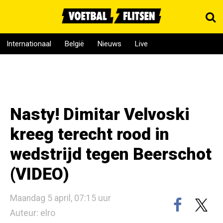
Internationaal
België
Nieuws
Live
Nasty! Dimitar Velvoski
kreeg terecht rood in
wedstrijd tegen Beerschot
(VIDEO)
Maandag 5 april, 07:15 uur
Auteur: elro