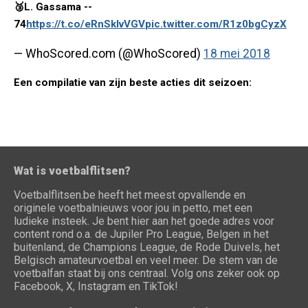
🥉L. Gassama --
74
https://t.co/eRnSkIvVGV
pic.twitter.com/R1z0bgCyzX
— WhoScored.com (@WhoScored)
18 mei 2018
Een compilatie van zijn beste acties dit seizoen:
Wat is voetbalflitsen?
Voetbalflitsen.be heeft het meest opvallende en
originele voetbalnieuws voor jou in petto, met een
ludieke insteek. Je bent hier aan het goede adres voor
content rond o.a. de Jupiler Pro League, Belgen in het
buitenland, de Champions League, de Rode Duivels, het
Belgisch amateurvoetbal en veel meer. De stem van de
voetbalfan staat bij ons centraal. Volg ons zeker ook op
Facebook, X, Instagram en TikTok!