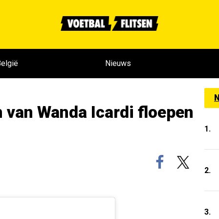
elgië
Nieuws
N
 van Wanda Icardi floepen
1.
2.
3.