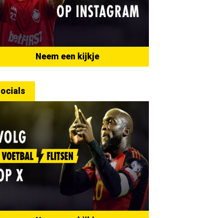
Neem een kijkje
ocials