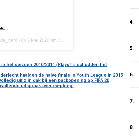
4.
🌊,,,
a_icardi) op
5 Mei 2020 om 3:06 (PDT)
5.
 in het seizoen 2010/2011 (Playoffs schudden het
6.
rlecht haalden de halve finale in Youth League in 2015
ledig uit zijn dak bij een packopening op FIFA 20
vallende uitspraak over ex-ploeg!
7.
8.