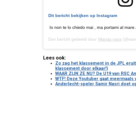
Dit bericht bekijken op Instagram
Io non te lo chiedo mai , ma portami al mare 
Een bericht gedeeld door
Wanda nara
(@wand
Lees ook:
Zo zag het klassement in de JPL eruit
klassement door elkaar!)
WAAR ZIJN ZE NU? De U19 van RSC Ande
WTF! Deze Youtuber gaat meermaals vol
Anderlecht-speler Samir Nasri doet op