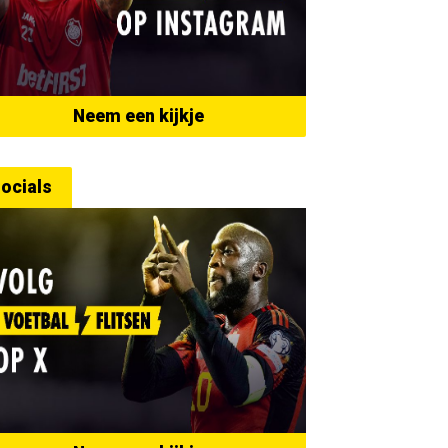
Neem een kijkje
ocials