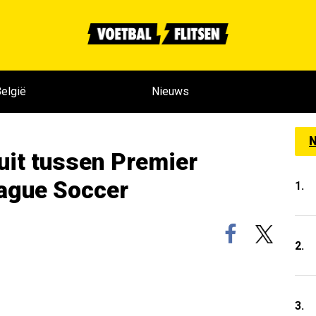
elgië
Nieuws
N
 uit tussen Premier
ague Soccer
1.
2.
3.