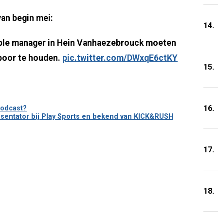
van begin mei:
14.
ple manager in Hein Vanhaezebrouck moeten
spoor te houden.
pic.twitter.com/DWxqE6ctKY
15.
16.
podcast?
esentator bij Play Sports en bekend van KICK&RUSH
17.
18.