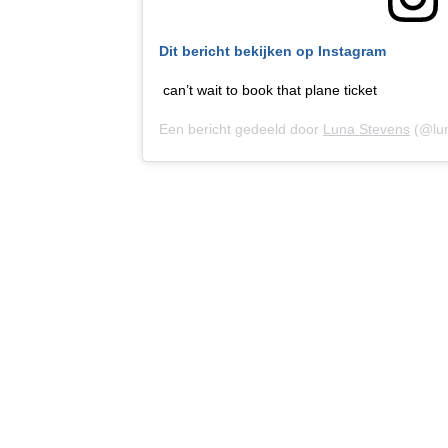
Dit bericht bekijken op Instagram
can’t wait to book that plane ticket
Een bericht gedeeld door
Luna Stevens
(@lun