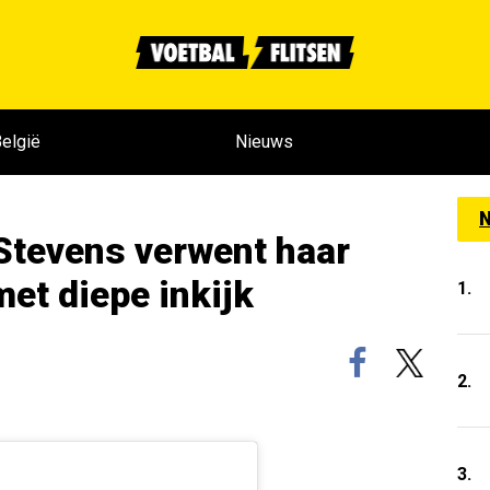
elgië
Nieuws
N
Stevens verwent haar
et diepe inkijk
1.
2.
3.