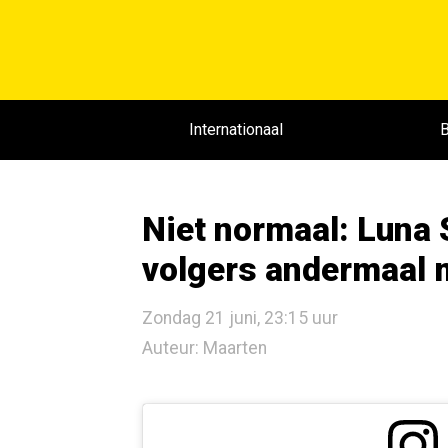
Internationaal
B
Niet normaal: Luna 
volgers andermaal m
Zondag 21 juni, 23:15 uur
Auteur: Maarten