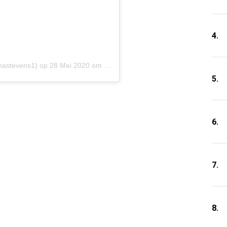
4.
astevens1) op
28 Mei 2020 om 7:54 (PDT)
5.
6.
7.
8.