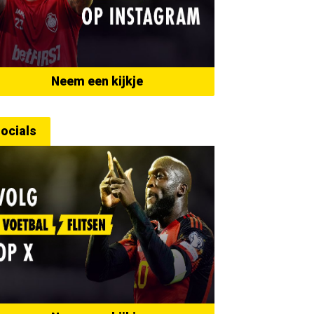
Neem een kijkje
ocials