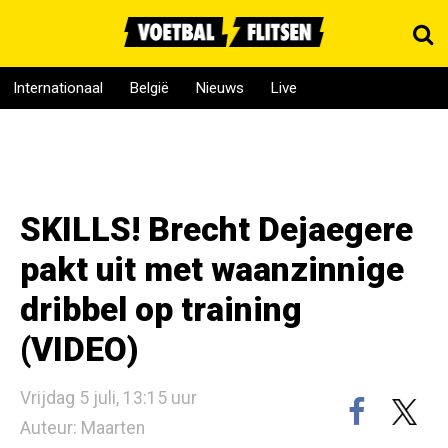
Internationaal
België
Nieuws
Live
SKILLS! Brecht Dejaegere
pakt uit met waanzinnige
dribbel op training
(VIDEO)
Vrijdag 5 juli, 13:15 uur
Auteur: Maarten