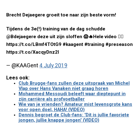
Brecht Dejaegere groeit toe naar zijn beste vorm!
Tijdens de 3e(!) training van de dag schudde
@Bdejaegere deze uit zijn sloffen 😱🔥Hele video 👉🏼
https://t.co/LBmf4TOtG9 #kaagent #training #preseason
https://t.co/XacqyDnz2I
— @KAAGent
4 July 2019
Lees ook:
Club Brugge-fans zullen deze uitspraak van Michel
Vlap over Hans Vanaken niet graag horen
Mohammed Messoudi beleeft waar dieptepunt in
zijn carrière als profvoetballer
Wie van je vrienden? Amateur mist levensgrote kans
voor open doel, HAHA! (VIDEO)
Dennis begroet de Club-fans: "Dit is jullie favoriete
jongen, jullie knappe jongen" (VIDEO)