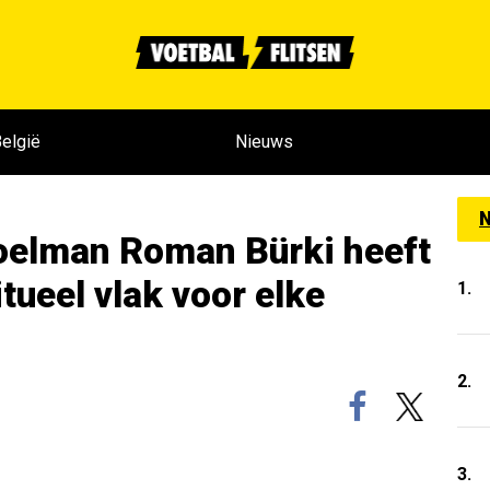
elgië
Nieuws
N
elman Roman Bürki heeft
itueel vlak voor elke
1.
2.
3.