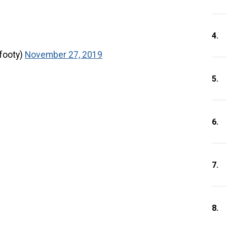
4.
footy)
November 27, 2019
5.
6.
7.
8.