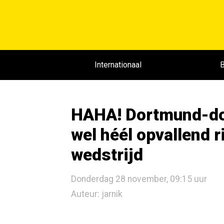
Internationaal
B
HAHA! Dortmund-do
wel héél opvallend r
wedstrijd
Donderdag 28 november, 09:15 uur
Auteur: jarnik