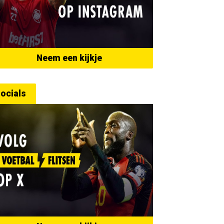
Neem een kijkje
ocials