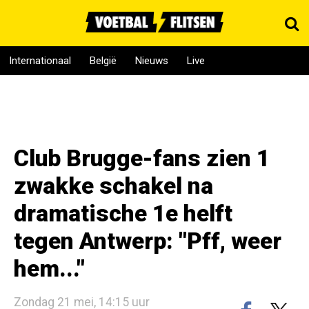
Internationaal
België
Nieuws
Live
Club Brugge-fans zien 1
zwakke schakel na
dramatische 1e helft
tegen Antwerp: "Pff, weer
hem..."
Zondag 21 mei, 14:15 uur