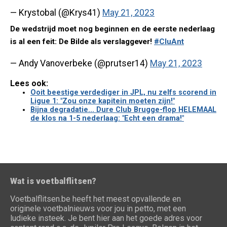
— Krystobal (@Krys41)
May 21, 2023
De wedstrijd moet nog beginnen en de eerste nederlaag
is al een feit: De Bilde als verslaggever!
#CluAnt
— Andy Vanoverbeke (@prutser14)
May 21, 2023
Lees ook:
Ooit beestige verdediger in JPL, nu zelfs scorend in
Ligue 1: "Zou onze kapitein moeten zijn!"
Bijna degradatie... Dure Club Brugge-flop HELEMAAL
de klos na 1-5 nederlaag: "Echt een drama!"
Wat is voetbalflitsen?
Voetbalflitsen.be heeft het meest opvallende en
originele voetbalnieuws voor jou in petto, met een
ludieke insteek. Je bent hier aan het goede adres voor