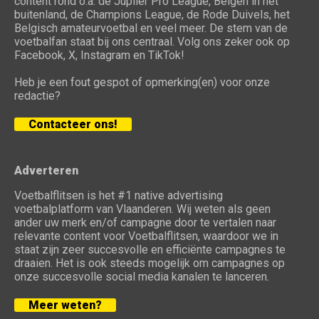
content rond o.a. de Jupiler Pro League, Belgen in het
buitenland, de Champions League, de Rode Duivels, het
Belgisch amateurvoetbal en veel meer. De stem van de
voetbalfan staat bij ons centraal. Volg ons zeker ook op
Facebook, X, Instagram en TikTok!
Heb je een fout gespot of opmerking(en) voor onze
redactie?
Contacteer ons!
Adverteren
Voetbalflitsen is het #1 native advertising
voetbalplatform van Vlaanderen. Wij weten als geen
ander uw merk en/of campagne door te vertalen naar
relevante content voor Voetbalflitsen, waardoor we in
staat zijn zeer succesvolle en efficiënte campagnes te
draaien. Het is ook steeds mogelijk om campagnes op
onze succesvolle social media kanalen te lanceren.
Meer weten?