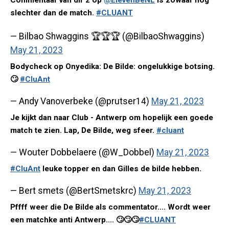
Commentaar van dir 2 op
@ElevenBeNL
is zowaar nog
slechter dan de match.
#CLUANT
— Bilbao Shwaggins 🏆🏆🏆 (@BilbaoShwaggins)
May 21, 2023
Bodycheck op Onyedika: De Bilde: ongelukkige botsing.
🙄
#CluAnt
— Andy Vanoverbeke (@prutser14)
May 21, 2023
Je kijkt dan naar Club - Antwerp om hopelijk een goede
match te zien. Lap, De Bilde, weg sfeer.
#cluant
— Wouter Dobbelaere (@W_Dobbel)
May 21, 2023
#CluAnt
leuke topper en dan Gilles de bilde hebben.
— Bert smets (@BertSmetskrc)
May 21, 2023
Pffff weer die De Bilde als commentator.... Wordt weer
een matchke anti Antwerp.... 🙄🙄🙄
#CLUANT