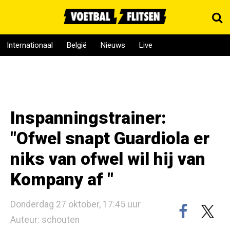
Internationaal
België
Nieuws
Live
Inspanningstrainer:
"Ofwel snapt Guardiola er
niks van ofwel wil hij van
Kompany af "
Donderdag 27 oktober, 17:45 uur
Auteur: schouten