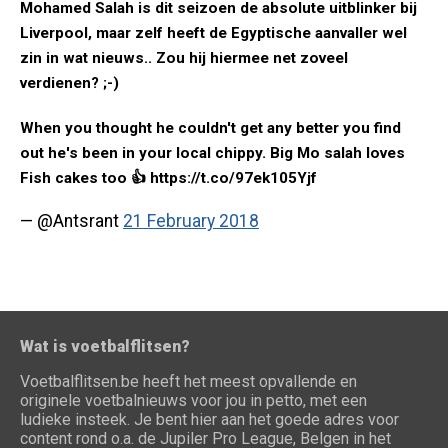
Mohamed Salah is dit seizoen de absolute uitblinker bij
Liverpool, maar zelf heeft de Egyptische aanvaller wel
zin in wat nieuws.. Zou hij hiermee net zoveel
verdienen? ;-)
When you thought he couldn't get any better you find
out he's been in your local chippy. Big Mo salah loves
Fish cakes too 👍 https://t.co/97ek105Yjf
— @Antsrant
21 February 2018
Wat is voetbalflitsen?
Voetbalflitsen.be heeft het meest opvallende en
originele voetbalnieuws voor jou in petto, met een
ludieke insteek. Je bent hier aan het goede adres voor
content rond o.a. de Jupiler Pro League, Belgen in het