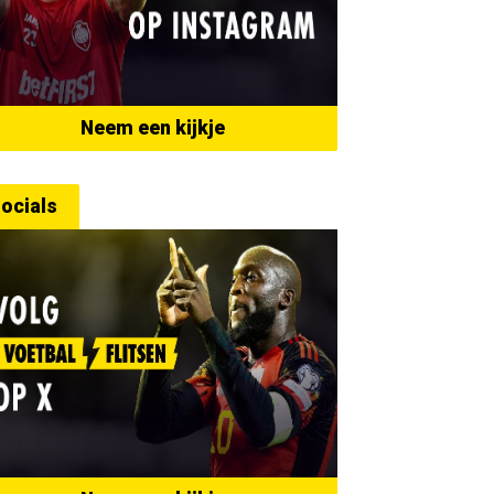
Neem een kijkje
ocials