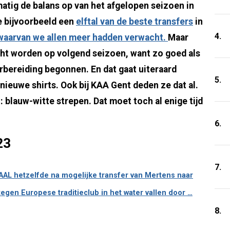
atig de balans op van het afgelopen seizoen in
e bijvoorbeeld een
elftal van de beste transfers
in
4.
waarvan we allen meer hadden verwacht.
Maar
ht worden op volgend seizoen, want zo goed als
orbereiding begonnen. En dat gaat uiteraard
5.
ieuwe shirts. Ook bij KAA Gent deden ze dat al.
: blauw-witte strepen. Dat moet toch al enige tijd
6.
23
7.
AL hetzelfde na mogelijke transfer van Mertens naar
 tegen Europese traditieclub in het water vallen door …
8.