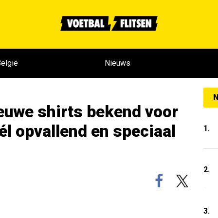
elgië
Nieuws
N
euwe shirts bekend voor
él opvallend en speciaal
1.
2.
3.