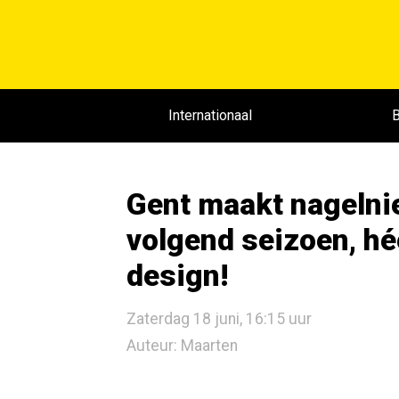
Internationaal
B
Gent maakt nagelni
volgend seizoen, hé
design!
Zaterdag 18 juni, 16:15 uur
Auteur: Maarten