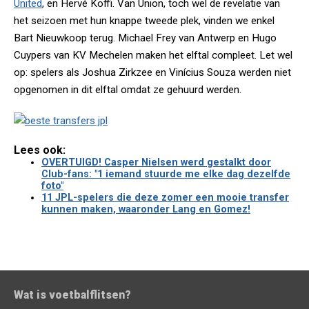
United
, en Hervé Koffi. Van Union, toch wel de revelatie van
het seizoen met hun knappe tweede plek, vinden we enkel
Bart Nieuwkoop terug. Michael Frey van Antwerp en Hugo
Cuypers van KV Mechelen maken het elftal compleet. Let wel
op: spelers als Joshua Zirkzee en Vinícius Souza werden niet
opgenomen in dit elftal omdat ze gehuurd werden.
Lees ook:
OVERTUIGD! Casper Nielsen werd gestalkt door
Club-fans: "1 iemand stuurde me elke dag dezelfde
foto"
11 JPL-spelers die deze zomer een mooie transfer
kunnen maken, waaronder Lang en Gomez!
Wat is voetbalflitsen?