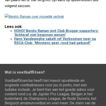
van paars-wit is. Dat vergroot zijn kans op speelminuten dus
volgend seizoen.
Lees ook:
HOHO! Benito Raman jent Club Brugge-supporters:
"Achteraf niet beginnen wenen"
Hans Vandeweghe sabelt ref Verboomen neer na
RSCA-Club: "Minstens geel, rood had gekund!"
Wat is voetbalflitsen?
Voetbalflitsen.be heeft het meest opvallende en
originele voetbalnieuws voor jou in petto, met een
ludieke insteek. Je bent hier aan het goede adres voor
content rond o.a. de Jupiler Pro League, Belgen in het
buitenland, de Champions League, de Rode Duivels, het
Belgisch amateurvoetbal en veel meer. De stem van de