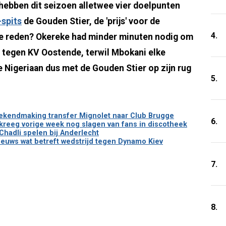
ebben dit seizoen alletwee vier doelpunten
-spits
de Gouden Stier, de 'prijs' voor de
4.
 De reden? Okereke had minder minuten nodig om
 in tegen KV Oostende, terwil Mbokani elke
 Nigeriaan dus met de Gouden Stier op zijn rug
5.
bekendmaking transfer Mignolet naar Club Brugge
6.
kreeg vorige week nog slagen van fans in discotheek
 Chadli spelen bij Anderlecht
ieuws wat betreft wedstrijd tegen Dynamo Kiev
7.
8.