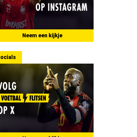
Neem een kijkje
ocials