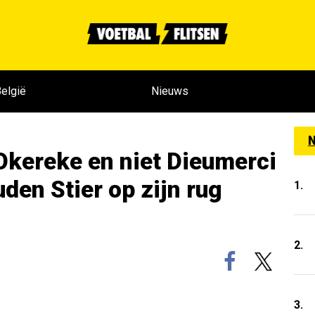
elgië
Nieuws
N
kereke en niet Dieumerci
en Stier op zijn rug
1.
2.
3.