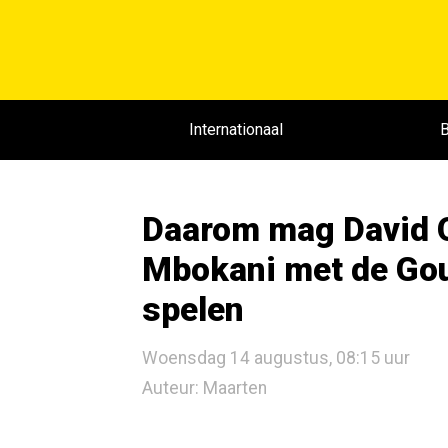
Internationaal
B
Daarom mag David O
Mbokani met de Goud
spelen
Woensdag 14 augustus, 08:15 uur
Auteur: Maarten