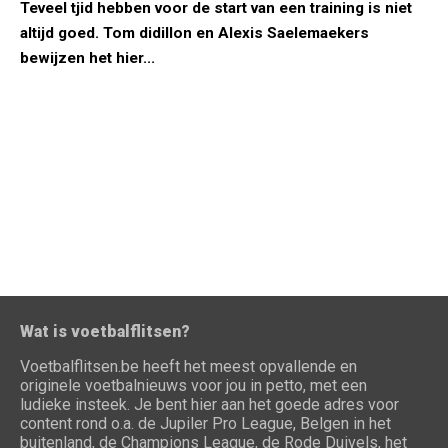
Teveel tjid hebben voor de start van een training is niet
altijd goed. Tom didillon en Alexis Saelemaekers
bewijzen het hier...
Wat is voetbalflitsen?
Voetbalflitsen.be heeft het meest opvallende en
originele voetbalnieuws voor jou in petto, met een
ludieke insteek. Je bent hier aan het goede adres voor
content rond o.a. de Jupiler Pro League, Belgen in het
buitenland, de Champions League, de Rode Duivels, het