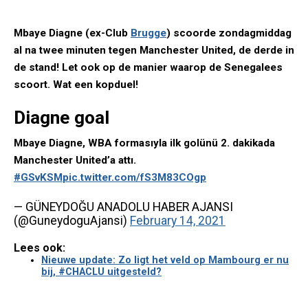
Mbaye Diagne (ex-Club
Brugge
) scoorde zondagmiddag
al na twee minuten tegen Manchester United, de derde in
de stand! Let ook op de manier waarop de Senegalees
scoort. Wat een kopduel!
Diagne goal
Mbaye Diagne, WBA formasıyla ilk golünü 2. dakikada
Manchester United’a attı.
#GSvKSM
pic.twitter.com/fS3M83COgp
— GÜNEYDOĞU ANADOLU HABER AJANSI
(@GuneydoguAjansi)
February 14, 2021
Lees ook:
Nieuwe update: Zo ligt het veld op Mambourg er nu
bij, #CHACLU uitgesteld?