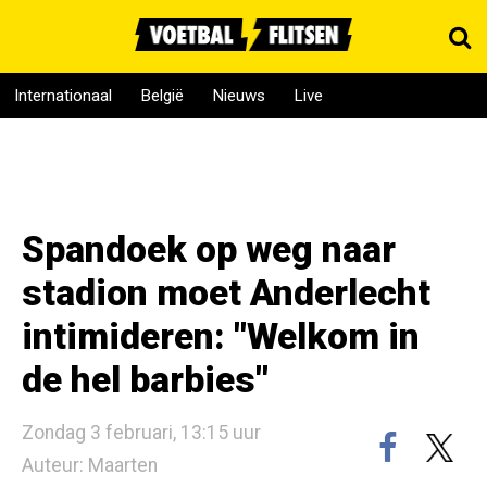
Internationaal
België
Nieuws
Live
Spandoek op weg naar
stadion moet Anderlecht
intimideren: "Welkom in
de hel barbies"
Zondag 3 februari, 13:15 uur
Auteur: Maarten