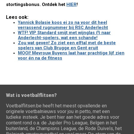
stortingsbonus. Ontdek het
HIER
!
Lees ook:
Yannick Bolasie koos ei zo na voor dit heel
verrassend rugnummer bij RSC Anderlecht
WTF! VIP Standard smijt met wijnglas (!) naar
Anderlecht-spelers, wat een schande!
Zou wat geven! Zo ziet een elftal met de beste
spelers van Club Brugge en Gent eruit
MOOI! Mevrouw Buyens laat haar prachtige lijf zien
voor én na de fitness
Wat is voetbalflitsen?
Voetbalflitsen.be heeft het meest opvallende en
originele voetbalnieuws voor jou in petto, met een
ludieke insteek. Je bent hier aan het goede adres voor
content rond o.a. de Jupiler Pro League, Belgen in het
buitenland, de Champions League, de Rode Duivels, het