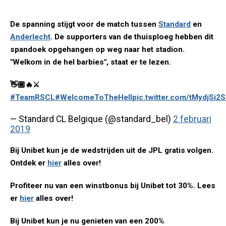
De spanning stijgt voor de match tussen
Standard
en
Anderlecht
. De supporters van de thuisploeg hebben dit
spandoek opgehangen op weg naar het stadion.
"Welkom in de hel barbies", staat er te lezen.
👋🏼🔥⚔️
#TeamRSCL
#WelcomeToTheHell
pic.twitter.com/tMydjSi2
— Standard CL Belgique (@standard_bel)
2 februari
2019
Bij Unibet kun je de wedstrijden uit de JPL gratis volgen.
Ontdek er
hier
alles over!
Profiteer nu van een winstbonus bij Unibet tot 30%. Lees
er
hier
alles over!
Bij Unibet kun je nu genieten van een 200%