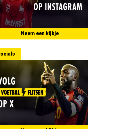
Neem een kijkje
ocials