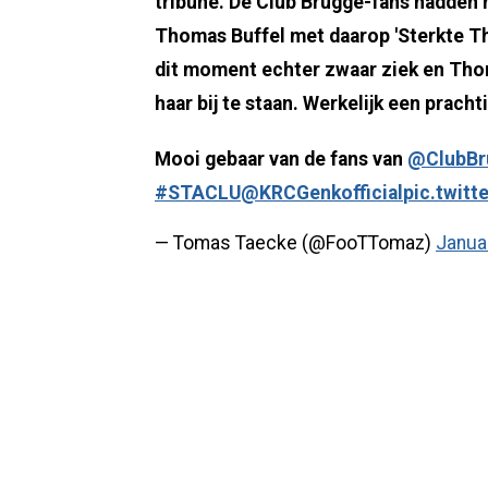
tribune. De Club Brugge-fans hadden
Thomas Buffel met daarop 'Sterkte Th
dit moment echter zwaar ziek en Th
haar bij te staan. Werkelijk een prach
Mooi gebaar van de fans van
@ClubBr
#STACLU
@KRCGenkofficial
pic.twitt
— Tomas Taecke (@FooTTomaz)
Janua