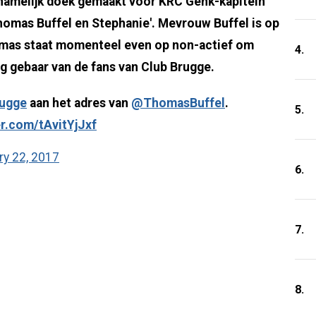
 namelijk doek gemaakt voor KRC Genk-kapitein
omas Buffel en Stephanie'. Mevrouw Buffel is op
omas staat momenteel even op non-actief om
4.
tig gebaar van de fans van Club Brugge.
ugge
aan het adres van
@ThomasBuffel
.
5.
er.com/tAvitYjJxf
ry 22, 2017
6.
7.
8.