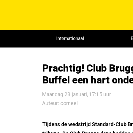
Internationaal
B
Prachtig! Club Bru
Buffel een hart ond
Maandag 23 januari, 17:15 uur
Auteur: corneel
Tijdens de wedstrijd Standard-Club B