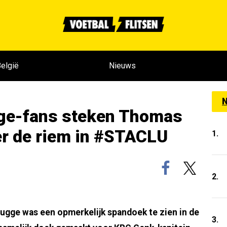
elgië
Nieuws
N
gge-fans steken Thomas
er de riem in #STACLU
1.
2.
rugge was een opmerkelijk spandoek te zien in de
3.