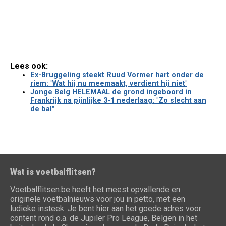
Lees ook:
Ex-Bruggeling steekt Ruud Vormer hart onder de
riem: "Wat hij nu meemaakt, verdient hij niet"
Jonge Belg HELEMAAL de grond ingeboord in
Frankrijk na pijnlijke 3-1 nederlaag: "Zo slecht aan
de bal"
Wat is voetbalflitsen?
Voetbalflitsen.be heeft het meest opvallende en
originele voetbalnieuws voor jou in petto, met een
ludieke insteek. Je bent hier aan het goede adres voor
content rond o.a. de Jupiler Pro League, Belgen in het