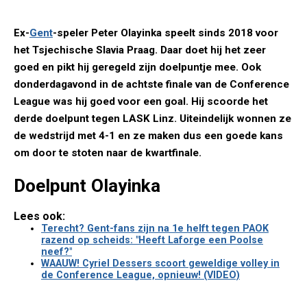
Ex-
Gent
-speler Peter Olayinka speelt sinds 2018 voor
het Tsjechische Slavia Praag. Daar doet hij het zeer
goed en pikt hij geregeld zijn doelpuntje mee. Ook
donderdagavond in de achtste finale van de Conference
League was hij goed voor een goal. Hij scoorde het
derde doelpunt tegen LASK Linz. Uiteindelijk wonnen ze
de wedstrijd met 4-1 en ze maken dus een goede kans
om door te stoten naar de kwartfinale.
Doelpunt Olayinka
Lees ook:
Terecht? Gent-fans zijn na 1e helft tegen PAOK
razend op scheids: "Heeft Laforge een Poolse
neef?"
WAAUW! Cyriel Dessers scoort geweldige volley in
de Conference League, opnieuw! (VIDEO)