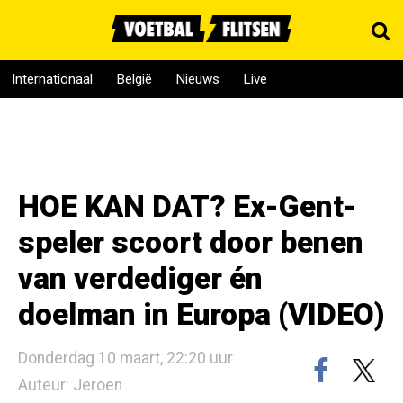
Internationaal
België
Nieuws
Live
HOE KAN DAT? Ex-Gent-
speler scoort door benen
van verdediger én
doelman in Europa (VIDEO)
Donderdag 10 maart, 22:20 uur
Auteur: Jeroen