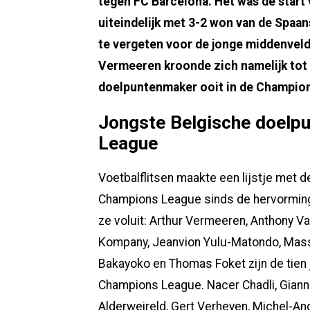
tegen FC Barcelona. Het was de start
uiteindelijk met 3-2 won van de Spaan
te vergeten voor de jonge middenveld
Vermeeren kroonde zich namelijk tot 
doelpuntenmaker ooit in de Champio
Jongste Belgische doelp
League
Voetbalflitsen maakte een lijstje met 
Champions League sinds de hervorming 
ze voluit: Arthur Vermeeren, Anthony V
Kompany, Jeanvion Yulu-Matondo, Massi
Bakayoko en Thomas Foket zijn de tien
Champions League. Nacer Chadli, Giann
Alderweireld, Gert Verheyen, Michel-An