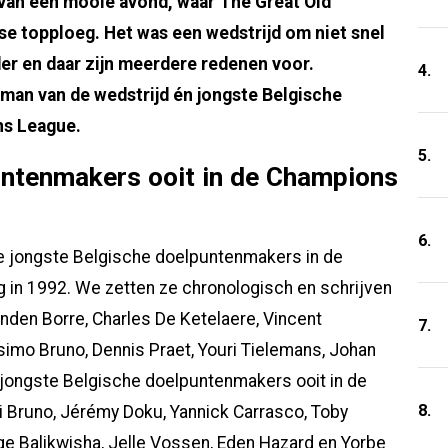
 van een mooie avond, waar The Great Old
se topploeg. Het was een wedstrijd om niet snel
er en daar zijn meerdere redenen voor.
4.
man van de wedstrijd én jongste Belgische
ns League.
5.
untenmakers ooit in de Champions
6.
de jongste Belgische doelpuntenmakers in de
in 1992. We zetten ze chronologisch en schrijven
anden Borre, Charles De Ketelaere, Vincent
7.
mo Bruno, Dennis Praet, Youri Tielemans, Johan
 jongste Belgische doelpuntenmakers ooit in de
8.
i Bruno, Jérémy Doku, Yannick Carrasco, Toby
ge Balikwisha, Jelle Vossen, Eden Hazard en Yorbe