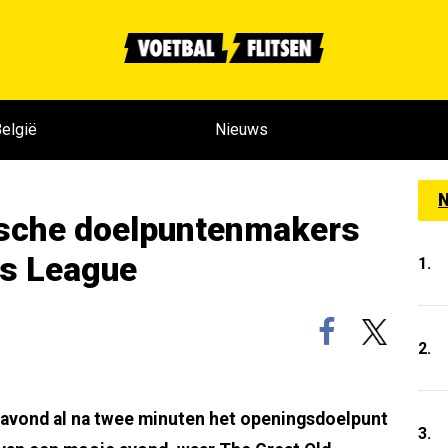
elgië
Nieuws
N
ische doelpuntenmakers
ns League
1.
2.
vond al na twee minuten het openingsdoelpunt
3.