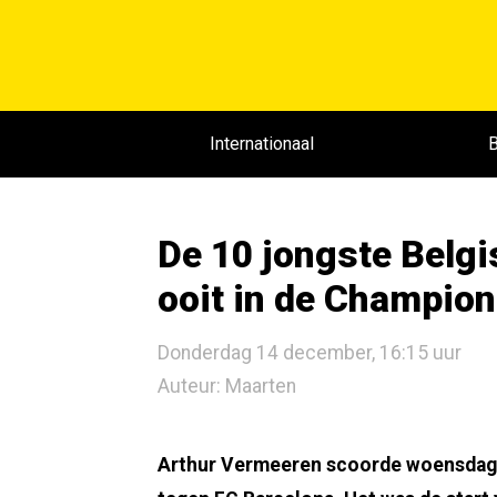
Internationaal
B
De 10 jongste Belg
ooit in de Champio
Donderdag 14 december, 16:15 uur
Auteur: Maarten
Arthur Vermeeren scoorde woensdaga