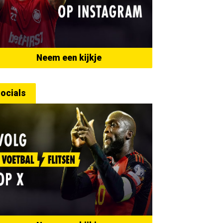
Neem een kijkje
ocials