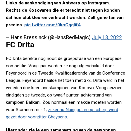
Links de aankondiging van Antwerp op Instagram.
Rechts de Kosovaren die er terecht niet tegen konden
dat hun clubkleuren verkracht werden. Zelf gene fan van
precies.
pic.twitter.com/0koCqqIifA
— Hans Bressinck (@HansRedMagic)
July 13, 2022
FC Drita
FC Drita berekte nog nooit de groepsfase van een Europese
competitie. Vorig jaar werden ze nog uitgeschakeld door
Feyenoord in de Tweede Kwalificatieronde van de Conference
League. Feyenoord haalde het toen met 3-2. Drita werd in het
verleden drie keer landskampioen van Kosovo. Vorig seizoen
eindigden ze tweede, op twaalf punten achterstand van
kampioen Ballkani. Zou normaal een makkie moeten worden
voor Stamnummer 1,
zeker nu Nainggolan op scherp werd
gezet door voorzitter Gheysens.
Hieronder zie je een samenvatting van de gewonnen