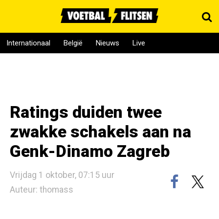
Internationaal
België
Nieuws
Live
Ratings duiden twee
zwakke schakels aan na
Genk-Dinamo Zagreb
Vrijdag 1 oktober, 07:15 uur
Auteur: thomass