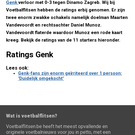
Genk
verloor met 0-3 tegen Dinamo Zagreb. Wij bij
Voetbalflitsen hebben de ratings erbij genomen. Er zijn
twee enorm zwakke schakels namelijk doelman Maarten
Vandevoordt en rechtsachter Daniel Munoz.
Vandevoordt flaterde waardoor Munoz een rode kaart
kreeg. Bekijk de ratings van de 11 starters hieronder.
Ratings Genk
Lees ook:
Genk-fans zijn enorm geïrriteerd over 1 persoon:
"Duidelijk omgekocht"
Wat is voetbalflitsen?
Voetbalflitsen.be heeft het meest opvallende en
originele voetbalnieuws voor jou in petto, met een