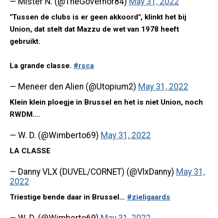
— Mister N. (@TheGovernor84)
May 31, 2022
"Tussen de clubs is er geen akkoord", klinkt het bij
Union, dat stelt dat Mazzu de wet van 1978 heeft
gebruikt.
La grande classe.
#rsca
— Meneer den Alien (@Utopium2)
May 31, 2022
Klein klein ploegje in Brussel en het is niet Union, noch
RWDM….
— W. D. (@Wimberto69)
May 31, 2022
LA CLASSE
— Danny VLX (DUVEL/CORNET) (@VlxDanny)
May 31,
2022
Triestige bende daar in Brussel…
#zieligaards