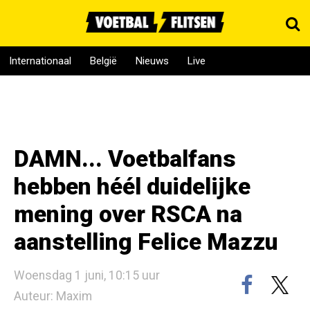
Internationaal
België
Nieuws
Live
DAMN... Voetbalfans
hebben héél duidelijke
mening over RSCA na
aanstelling Felice Mazzu
Woensdag 1 juni, 10:15 uur
Auteur: Maxim