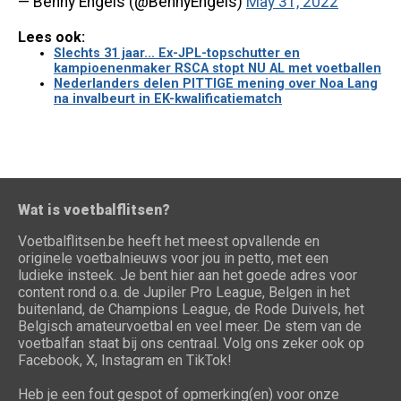
— Benny Engels (@BennyEngels)
May 31, 2022
Lees ook:
Slechts 31 jaar... Ex-JPL-topschutter en
kampioenenmaker RSCA stopt NU AL met voetballen
Nederlanders delen PITTIGE mening over Noa Lang
na invalbeurt in EK-kwalificatiematch
Wat is voetbalflitsen?
Voetbalflitsen.be heeft het meest opvallende en
originele voetbalnieuws voor jou in petto, met een
ludieke insteek. Je bent hier aan het goede adres voor
content rond o.a. de Jupiler Pro League, Belgen in het
buitenland, de Champions League, de Rode Duivels, het
Belgisch amateurvoetbal en veel meer. De stem van de
voetbalfan staat bij ons centraal. Volg ons zeker ook op
Facebook, X, Instagram en TikTok!
Heb je een fout gespot of opmerking(en) voor onze