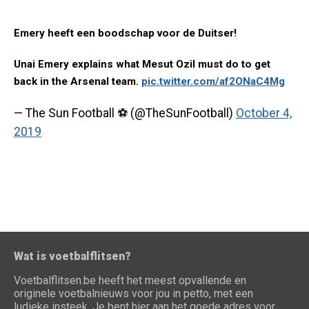
Emery heeft een boodschap voor de Duitser!
Unai Emery explains what Mesut Ozil must do to get
back in the Arsenal team.
pic.twitter.com/af2ONaC4Mg
— The Sun Football ⚽ (@TheSunFootball)
October 4,
2019
Wat is voetbalflitsen?
Voetbalflitsen.be heeft het meest opvallende en
originele voetbalnieuws voor jou in petto, met een
ludieke insteek. Je bent hier aan het goede adres voor