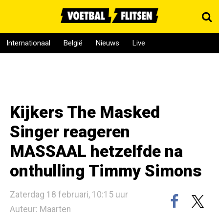
Internationaal
België
Nieuws
Live
Kijkers The Masked
Singer reageren
MASSAAL hetzelfde na
onthulling Timmy Simons
Zaterdag 18 februari, 10:15 uur
Auteur: Maarten