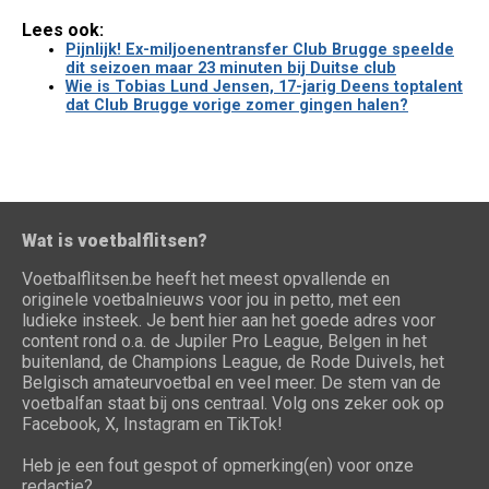
Lees ook:
Pijnlijk! Ex-miljoenentransfer Club Brugge speelde
dit seizoen maar 23 minuten bij Duitse club
Wie is Tobias Lund Jensen, 17-jarig Deens toptalent
dat Club Brugge vorige zomer gingen halen?
Wat is voetbalflitsen?
Voetbalflitsen.be heeft het meest opvallende en
originele voetbalnieuws voor jou in petto, met een
ludieke insteek. Je bent hier aan het goede adres voor
content rond o.a. de Jupiler Pro League, Belgen in het
buitenland, de Champions League, de Rode Duivels, het
Belgisch amateurvoetbal en veel meer. De stem van de
voetbalfan staat bij ons centraal. Volg ons zeker ook op
Facebook, X, Instagram en TikTok!
Heb je een fout gespot of opmerking(en) voor onze
redactie?