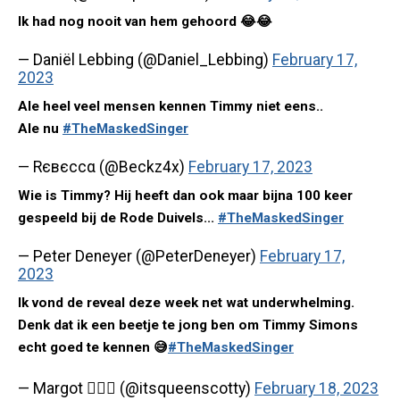
Ik had nog nooit van hem gehoord 😂😂
— Daniël Lebbing (@Daniel_Lebbing)
February 17,
2023
Ale heel veel mensen kennen Timmy niet eens..
Ale nu
#TheMaskedSinger
— Rєвєccα (@Beckz4x)
February 17, 2023
Wie is Timmy? Hij heeft dan ook maar bijna 100 keer
gespeeld bij de Rode Duivels...
#TheMaskedSinger
— Peter Deneyer (@PeterDeneyer)
February 17,
2023
Ik vond de reveal deze week net wat underwhelming.
Denk dat ik een beetje te jong ben om Timmy Simons
echt goed te kennen 😅
#TheMaskedSinger
— Margot 🏴‍☠️✨ (@itsqueenscotty)
February 18, 2023